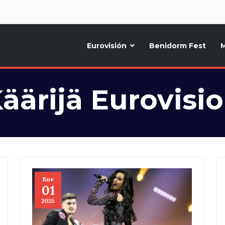
d
Eurovisión
Benidorm Fest
M
ternativo sobre la música y fiestas de toda Europa, Noticias diarias, op
äärijä Eurovisi
Ene
01
2025