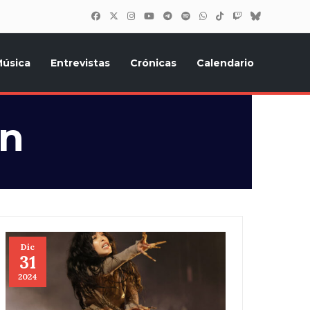
úsica
Entrevistas
Crónicas
Calendario
inión, Eurostars, y todo lo relacionado con el festival de
on
Dic
31
2024