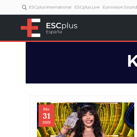
ESCplus International
ESCplus Live
Eurovision Soun
ESCplus España
Tu punto de referencia al
Eurovisión y NFs.
K
Dic
31
2025