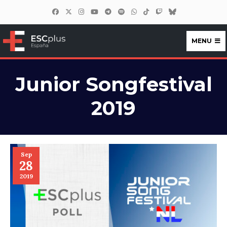
MENU
ESCplus España
Junior Songfestival
2019
Sep
28
2019