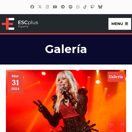
MENU
ESCplus España
Galería
Mar
Galeria
31
2024