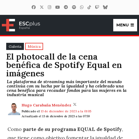
MENU
ESCplus España
Galeria
Música
El photocall de la cena
benéfica de Spotify Equal en
imágenes
La plataforma de streaming más importante del mundo
continúa con su lucha por la igualdad y ha celebrado una
cena benéfica para recaudar fondos para las mujeres en la
industria musical
Hugo Carabaña Menéndez
Publicado el
13 de diciembre de 2023 a la 01:05
Actualizado el 13 de diciembre de 2023 a las 07:59
Como
parte de su programa EQUAL de Spotify
,
que tiene como objetivo fomentar la igualdad de