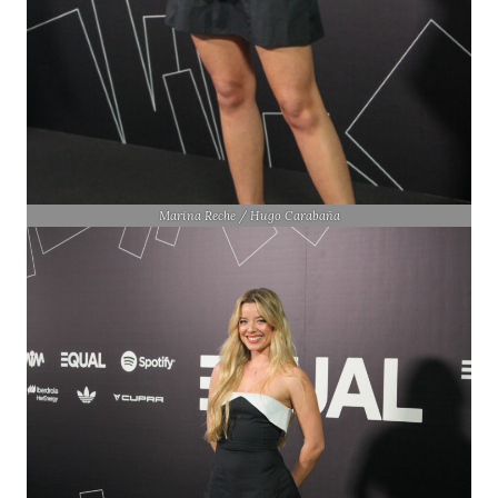
Marina Reche / Hugo Carabaña