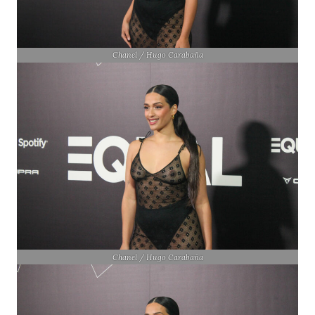
Chanel / Hugo Carabaña
Chanel / Hugo Carabaña