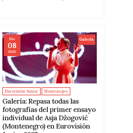
Dic
Galeria
08
2025
Eurovisión Junior
Montenegro
Galería: Repasa todas las
fotografías del primer ensayo
individual de Asja Džogović
(Montenegro) en Eurovisión