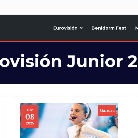
d
Eurovisión
Benidorm Fest
M
ternativo sobre la música y fiestas de toda Europa, Noticias diarias, op
ovisión Junior 
Dic
Galeria
08
2025