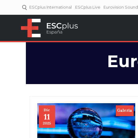
ESCplus International
ESCplus Live
Eurovision Soun
ESCplus España
Tu punto de referencia al
Eurovisión y NFs.
Eur
Dic
Galeria
11
2025