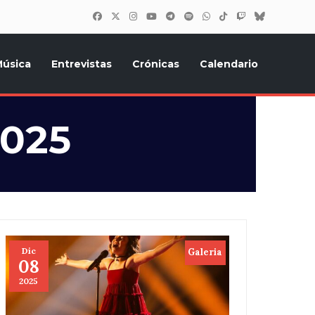
úsica
Entrevistas
Crónicas
Calendario
inión, Eurostars, y todo lo relacionado con el festival de
2025
Dic
Galeria
08
2025