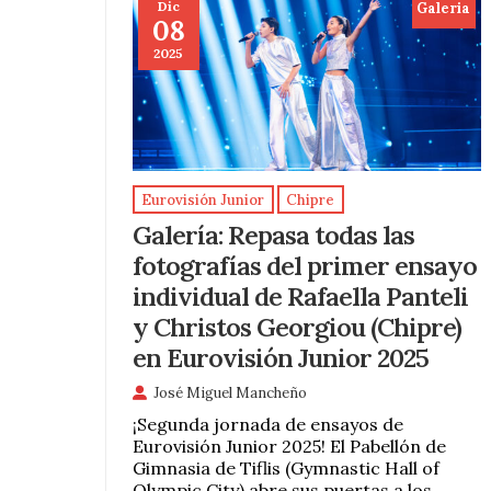
Dic
Galeria
08
2025
Eurovisión Junior
Chipre
Galería: Repasa todas las
fotografías del primer ensayo
individual de Rafaella Panteli
y Christos Georgiou (Chipre)
en Eurovisión Junior 2025
José Miguel Mancheño
¡Segunda jornada de ensayos de
Eurovisión Junior 2025! El Pabellón de
Gimnasia de Tiflis (Gymnastic Hall of
Olympic City) abre sus puertas a los