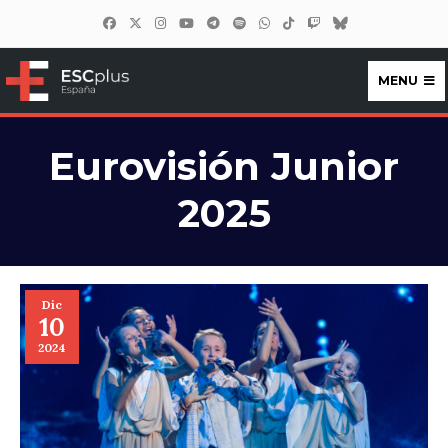
MENU
ESCplus España
Eurovisión Junior
2025
Dic
10
2024