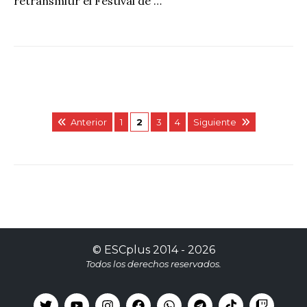
retransmitir el Festival de …
Anterior
1
2
3
4
Siguiente
©
ESCplus
2014 -
2026
Todos los derechos reservados.