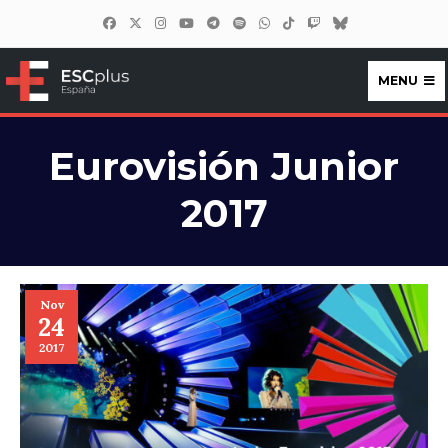
MENU
ESCplus España
Eurovisión Junior
2017
Nov
24
2017