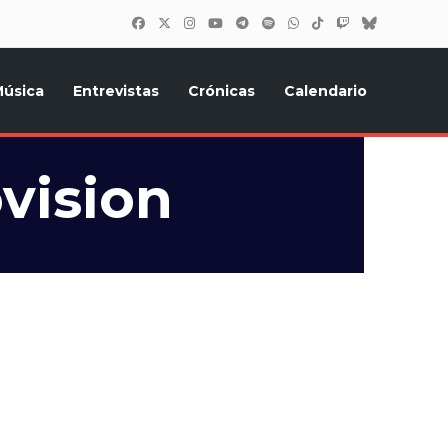
úsica
Entrevistas
Crónicas
Calendario
inión, Eurostars, y todo lo relacionado con el festival de
vision