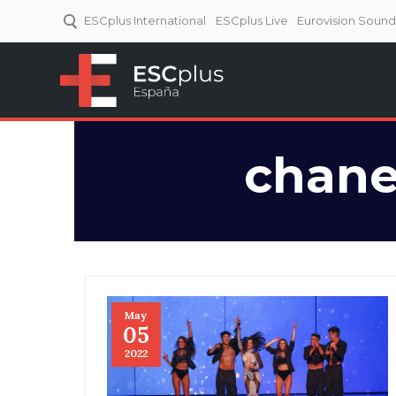
ESCplus International
ESCplus Live
Eurovision Soun
ESCplus España
Tu punto de referencia al
Eurovisión y NFs.
chane
May
05
2022