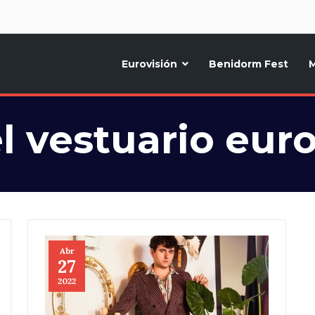
d
Eurovisión
Benidorm Fest
M
ternativo sobre la música y fiestas de toda Europa, Noticias diarias, op
l vestuario euro
Abr
27
2022