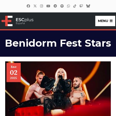
MENU
ESCplus España
Benidorm Fest Stars
Ene
02
2025