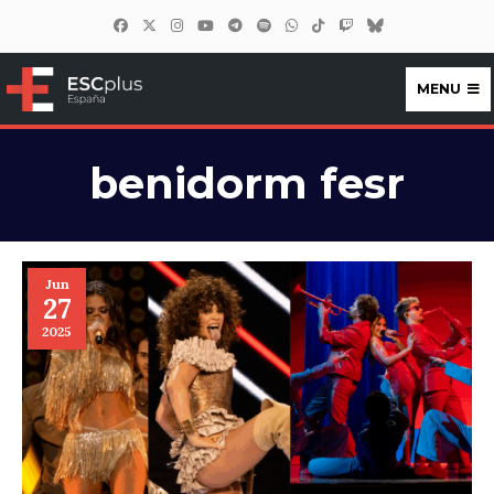
MENU
ESCplus España
benidorm fesr
Jun
27
2025