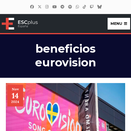
MENU
ESCplus España
beneficios
eurovision
Nov
14
2024