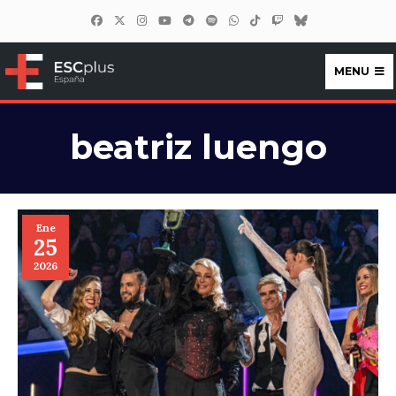
MENU
ESCplus España
beatriz luengo
Ene
25
2026