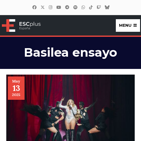
MENU
ESCplus España
Basilea ensayo
May
13
2025