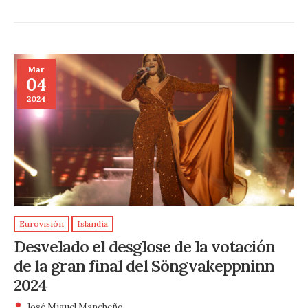
Mar
04
2024
Eurovisión
Islandia
Desvelado el desglose de la votación
de la gran final del Söngvakeppninn
2024
José Miguel Mancheño