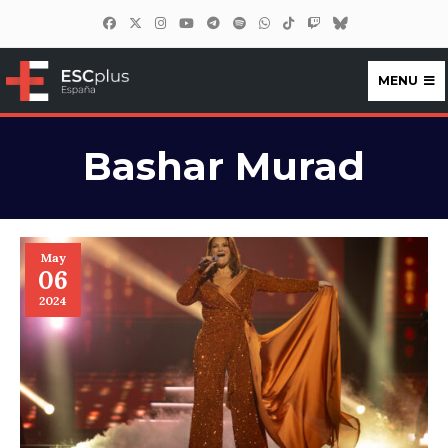
MENU
ESCplus España
Bashar Murad
May
06
2024