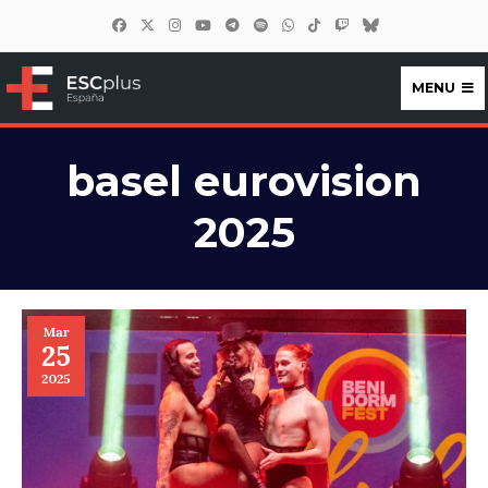
MENU
ESCplus España
basel eurovision
2025
Mar
25
2025