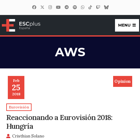
MENU
ESCplus España
AWS
Feb
Opinion
25
2018
Eurovisión
Reaccionando a Eurovisión 2018:
Hungría
Cristhian Solano