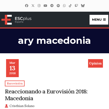
MENU
ESCplus España
ary macedonia
Mar
Opinion
13
2018
Eurovisión
Reaccionando a Eurovisión 2018:
Macedonia
Cristhian Solano