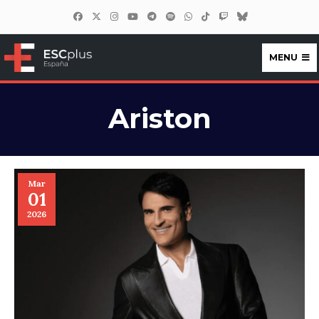
MENU
ESCplus España
Ariston
Mar
01
2026