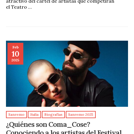
atractivo del cartel de artistas que competirán
el Teatro …
Feb
10
2025
Sanremo
Italia
Biografías
Sanremo 2025
¿Quiénes son Coma_Cose?
Conociendo a los artistas del Festival