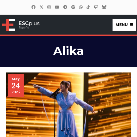
MENU
ESCplus España
Alika
May
24
2025