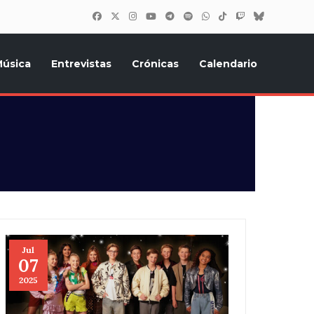
úsica
Entrevistas
Crónicas
Calendario
inión, Eurostars, y todo lo relacionado con el festival de
Jul
07
2025