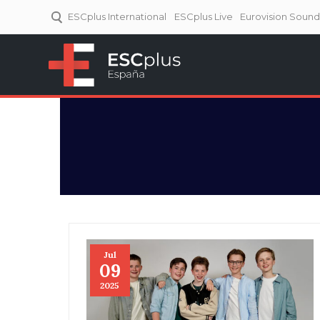
ESCplus International
ESCplus Live
Eurovision Soun
ESCplus España
Tu punto de referencia al
Eurovisión y NFs.
Jul
09
2025