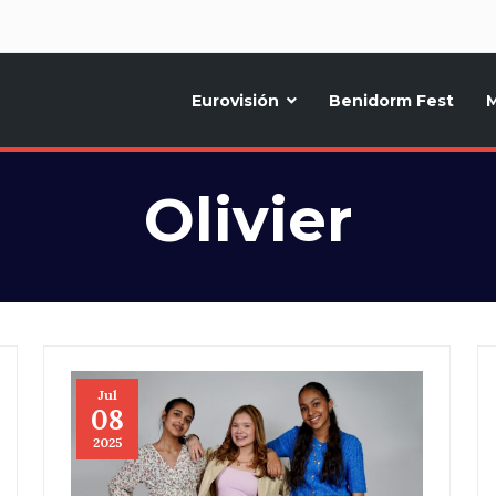
d
Eurovisión
Benidorm Fest
M
ternativo sobre la música y fiestas de toda Europa, Noticias diarias, op
Olivier
Jul
08
2025