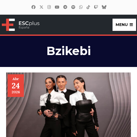
MENU
ESCplus España
Bzikebi
Abr
24
2026