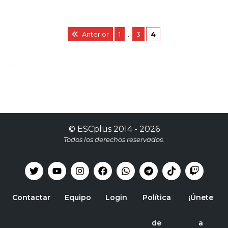
Anterior
1
…
3
4
©
ESCplus
2014 -
2026
Todos los derechos reservados.
Contactar
Equipo
Login
Política
¡Únete
de
a