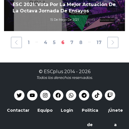
ESC 2021: Vota Por La Mejor Actuación De
La Octava Jornada De Ensayos
15 De Mayo De 2021
...
...
1
4
5
6
7
8
17
©
ESCplus
2014 -
2026
Todos los derechos reservados.
Contactar
Equipo
Login
Política
¡Únete
de
a