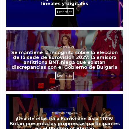
lineales y digitales
Leer más
EUROVISIÓN
Se mantiene la incógnita sobre la elección
de la sede de Eurovisión 2027: la emisora
anfitriona BNT niega que existan
discrepancias con el Gobierno de Bulgaria
Leer más
EUROVISIÓN ASIA
¡Una de ellas irá a Eurovisión Asia 2026!
Bután presenta las propuestas participantes
en el Rhythm of Bhutan