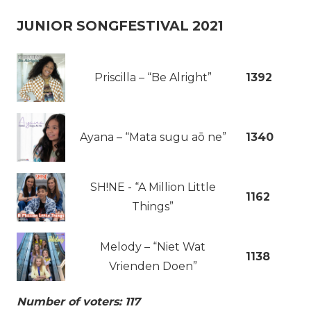
JUNIOR SONGFESTIVAL 2021
Priscilla – “Be Alright”
1392
Ayana – “Mata sugu aō ne”
1340
SH!NE - “A Million Little
1162
Things”
Melody – “Niet Wat
1138
Vrienden Doen”
Number of voters: 117