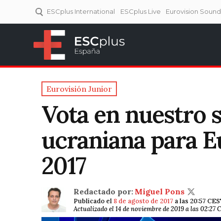
ESCplus International
ESCplus Live
Eurovision Soun
ESCplus España
Tu punto de referencia al
Eurovisión y NFs.
Eurovisión Junior
Vota en nuestro s
ucraniana para E
2017
Redactado por:
Miguel Pons
Publicado el
8 de agosto de 2017
a las 20:57 CE
Actualizado el 14 de noviembre de 2019 a las 02:27 