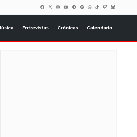
úsica
Entrevistas
Crónicas
Calendario
inión, Eurostars, y todo lo relacionado con el festival de