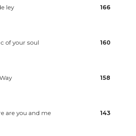
e ley
166
c of your soul
160
 Way
158
e are you and me
143