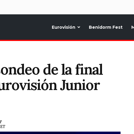
d
Eurovisión
Benidorm Fest
M
ternativo sobre la música y fiestas de toda Europa, Noticias diarias, op
ondeo de la final
urovisión Junior
ST
CET