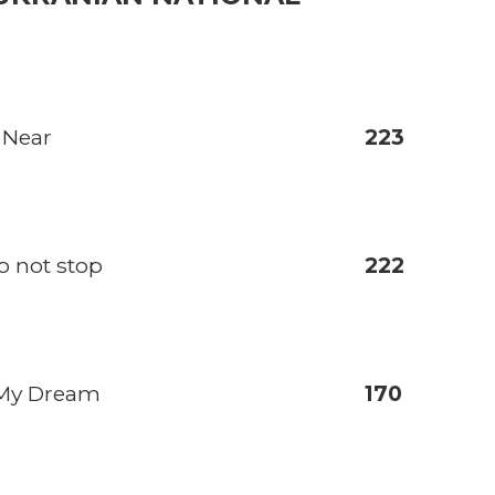
 Near
223
o not stop
222
 My Dream
170