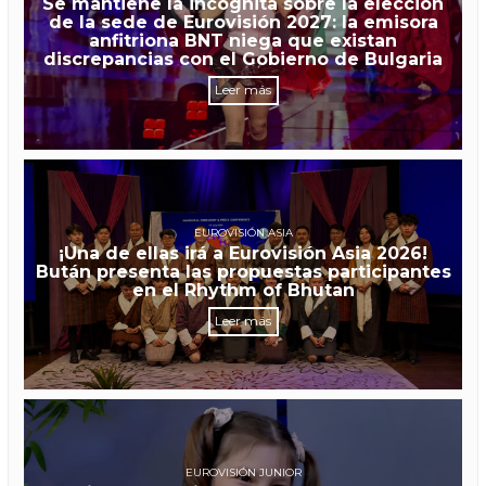
Se mantiene la incógnita sobre la elección
de la sede de Eurovisión 2027: la emisora
anfitriona BNT niega que existan
discrepancias con el Gobierno de Bulgaria
Leer más
EUROVISIÓN ASIA
¡Una de ellas irá a Eurovisión Asia 2026!
Bután presenta las propuestas participantes
en el Rhythm of Bhutan
Leer más
EUROVISIÓN JUNIOR