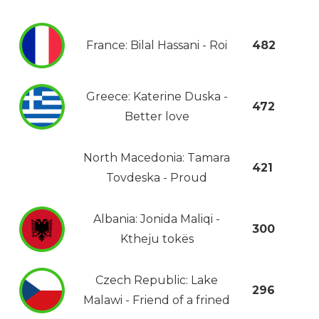
France: Bilal Hassani - Roi
482
Greece: Katerine Duska -
472
Better love
North Macedonia: Tamara
421
Tovdeska - Proud
Albania: Jonida Maliqi -
300
Ktheju tokës
Czech Republic: Lake
296
Malawi - Friend of a frined