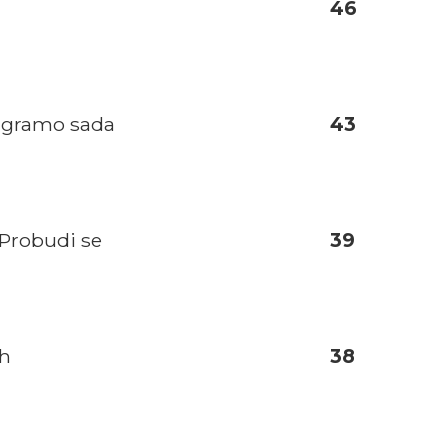
46
igramo sada
43
 Probudi se
39
ih
38