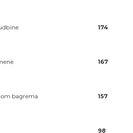
sudbine
174
 mene
167
šnjom bagrema
157
98