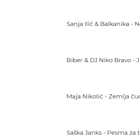
Sanja Ilić & Balkanika - 
Biber & DJ Niko Bravo - J
Maja Nikolić - Zemlja ču
Saška Janks - Pesma za 