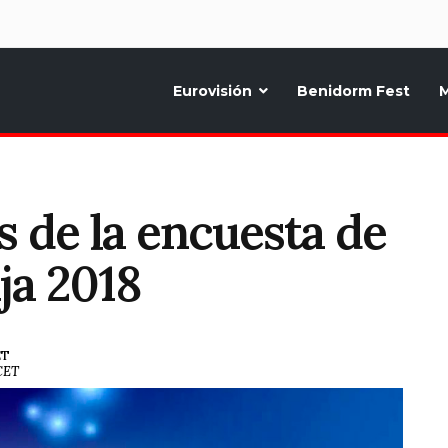
d
Eurovisión
Benidorm Fest
M
ternativo sobre la música y fiestas de toda Europa, Noticias diarias, op
s de la encuesta de
ija 2018
ET
 CET