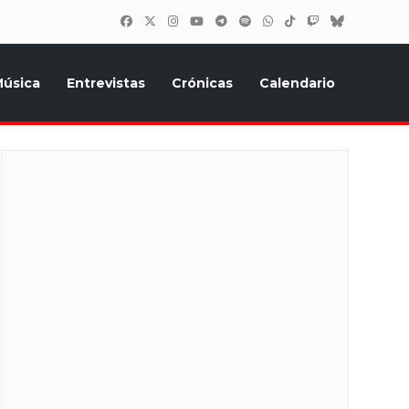
úsica
Entrevistas
Crónicas
Calendario
inión, Eurostars, y todo lo relacionado con el festival de