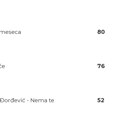
i meseca
80
će
76
Đorđević - Nema te
52