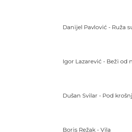
Danijel Pavlović - Ruža 
Igor Lazarević - Beži od
Dušan Svilar - Pod kro
Boris Režak - Vila