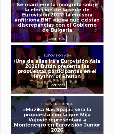
Se mantiene la incógnita sobre
la elección de la sede de
Eurovisión 2027: la emisora
anfitriona BNT niega que existan
discrepancias con el Gobierno
de Bulgaria
Leer más
EUROVISIÓN ASIA
¡Una de ellas irá a Eurovisión Asia
2026! Bután presenta las
propuestas participantes en el
Rhythm of Bhutan
Leer más
EUROVISIÓN JUNIOR
«Muzika Nas Spaja» será la
propuesta con la que Mija
Vujović representará a
Montenegro en Eurovisión Junior
2026