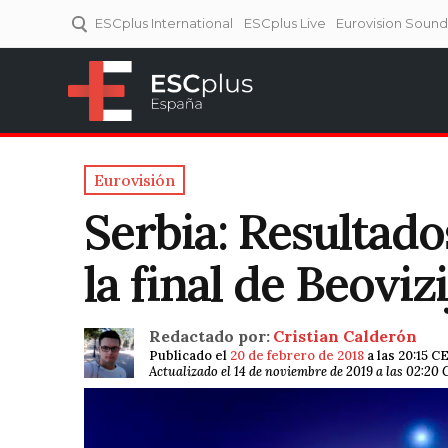
ESCplus International
ESCplus Live
Eurovision Soun
ESCplus España
Tu punto de referencia al
Eurovisión y NFs.
Eurovisión
Serbia: Resultado
la final de Beoviz
Redactado por:
Cristian Calderón
Publicado el
20 de febrero de 2018
a las 20:15 C
Actualizado el 14 de noviembre de 2019 a las 02:20