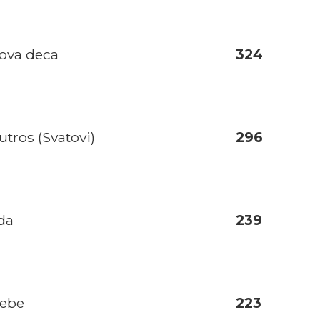
Nova deca
324
utros (Svatovi)
296
da
239
tebe
223