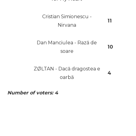
Cristian Simionescu -
11
Nirvana
Dan Manciulea - Rază de
10
soare
ZØLTAN - Dacă dragostea e
4
oarbă
Number of voters: 4