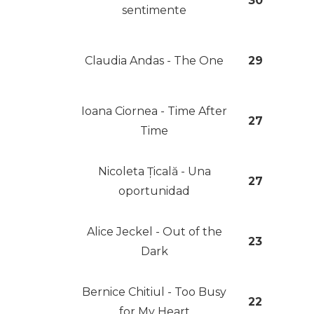
30
sentimente
Claudia Andas - The One
29
Ioana Ciornea - Time After
27
Time
Nicoleta Țicală - Una
27
oportunidad
Alice Jeckel - Out of the
23
Dark
Bernice Chitiul - Too Busy
22
for My Heart