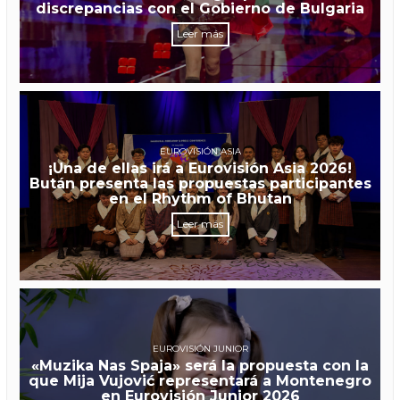
discrepancias con el Gobierno de Bulgaria
Leer más
EUROVISIÓN ASIA
¡Una de ellas irá a Eurovisión Asia 2026!
Bután presenta las propuestas participantes
en el Rhythm of Bhutan
Leer más
EUROVISIÓN JUNIOR
«Muzika Nas Spaja» será la propuesta con la
que Mija Vujović representará a Montenegro
en Eurovisión Junior 2026