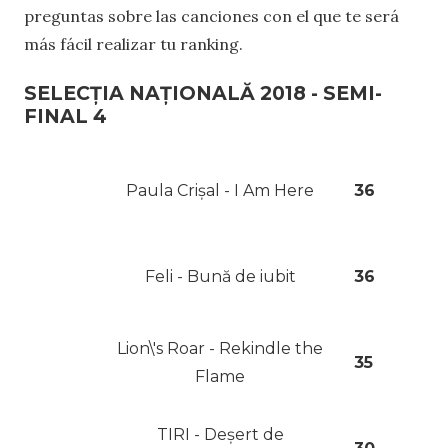
preguntas sobre las canciones con el que te será
más fácil realizar tu ranking.
SELECȚIA NAȚIONALĂ 2018 - SEMI-
FINAL 4
Paula Crișal - I Am Here
36
Feli - Bună de iubit
36
Lion\'s Roar - Rekindle the
35
Flame
TIRI - Deșert de