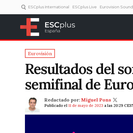
ESCplus International
ESCplus Live
Eurovision Soun
ESCplus España
Tu punto de referencia al
Eurovisión y NFs.
Eurovisión
Resultados del s
semifinal de Eur
Redactado por:
Miguel Pons
Publicado el
11 de mayo de 2023
a las 20:29 CES