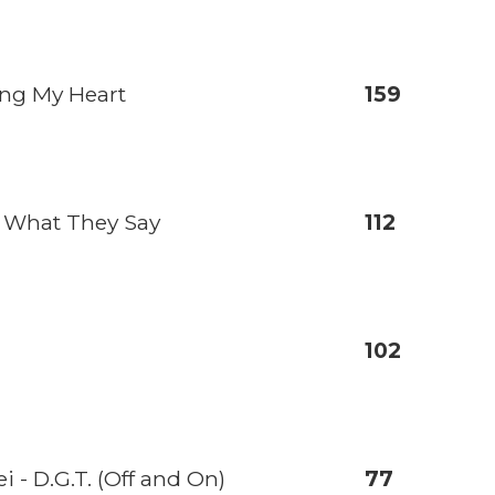
ing My Heart
159
- What They Say
112
102
- D.G.T. (Off and On)
77