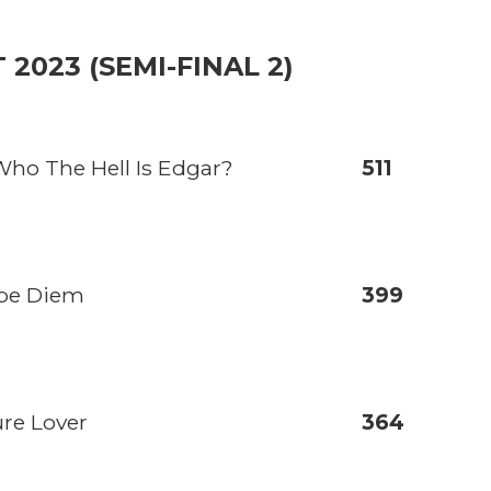
2023 (SEMI-FINAL 2)
 Who The Hell Is Edgar?
511
rpe Diem
399
ure Lover
364