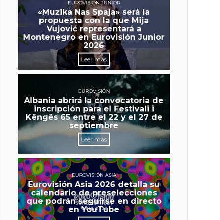
EUROVISIÓN JUNIOR
«Muzika Nas Spaja» será la
propuesta con la que Mija
Vujović representará a
Montenegro en Eurovisión Junior
2026
Leer más
EUROVISIÓN
Albania abrirá la convocatoria de
inscripción para el Festivali i
Këngës 65 entre el 22 y el 27 de
septiembre
Leer más
EUROVISIÓN ASIA
Eurovisión Asia 2026 detalla su
calendario de preselecciones
que podrán seguirse en directo
en YouTube