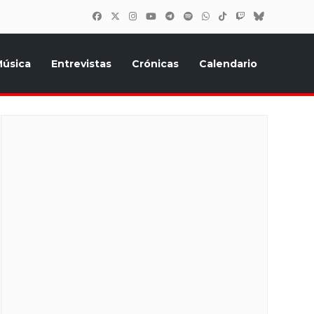
úsica
Entrevistas
Crónicas
Calendario
inión, Eurostars, y todo lo relacionado con el festival de