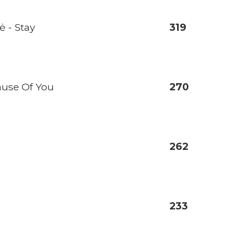
ė - Stay
319
ause Of You
270
262
233