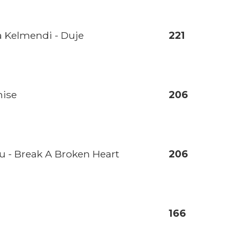
a Kelmendi - Duje
221
mise
206
 - Break A Broken Heart
206
166