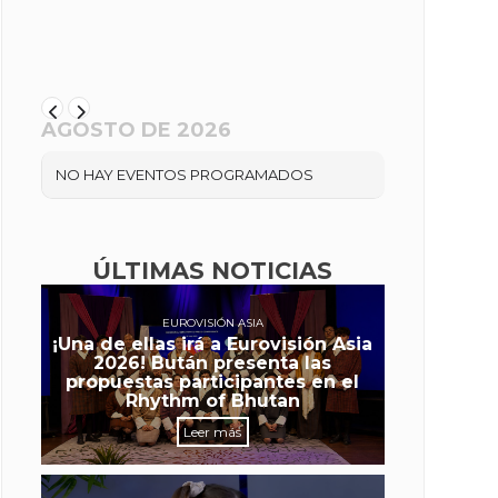
AGOSTO DE 2026
NO HAY EVENTOS PROGRAMADOS
ÚLTIMAS NOTICIAS
EUROVISIÓN ASIA
¡Una de ellas irá a Eurovisión Asia
2026! Bután presenta las
propuestas participantes en el
Rhythm of Bhutan
Leer más