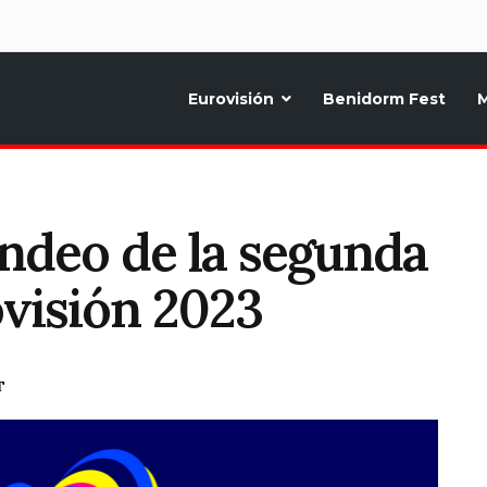
d
Eurovisión
Benidorm Fest
M
ternativo sobre la música y fiestas de toda Europa, Noticias diarias, op
ondeo de la segunda
ovisión 2023
T