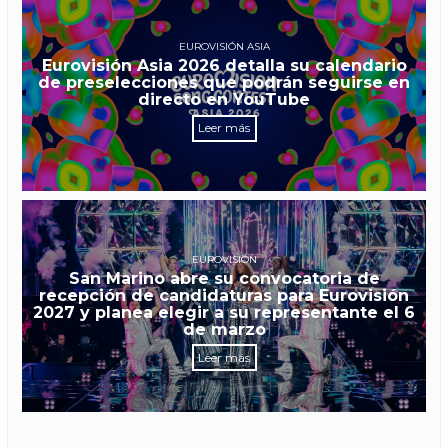
EUROVISIÓN ASIA
Eurovisión Asia 2026 detalla su calendario
de preselecciones que podrán seguirse en
directo en YouTube
Leer más
EUROVISIÓN
San Marino abre su convocatoria de
recepción de candidaturas para Eurovisión
2027 y planea elegir a su representante el 6
de marzo
Leer más