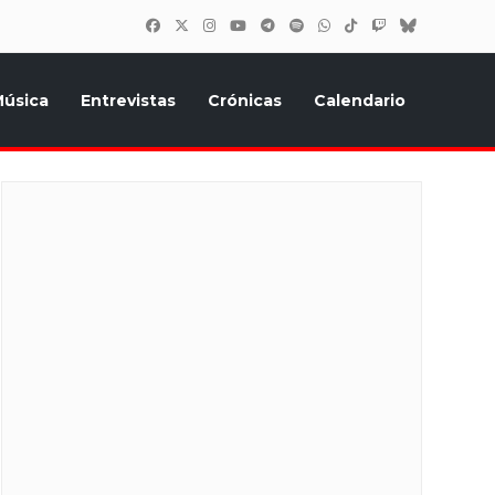
úsica
Entrevistas
Crónicas
Calendario
inión, Eurostars, y todo lo relacionado con el festival de