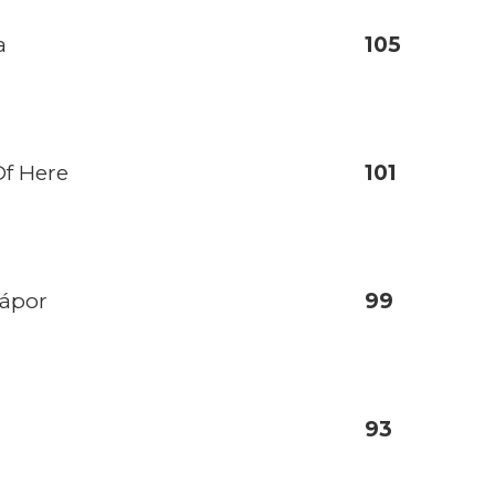
a
105
Of Here
101
zápor
99
93