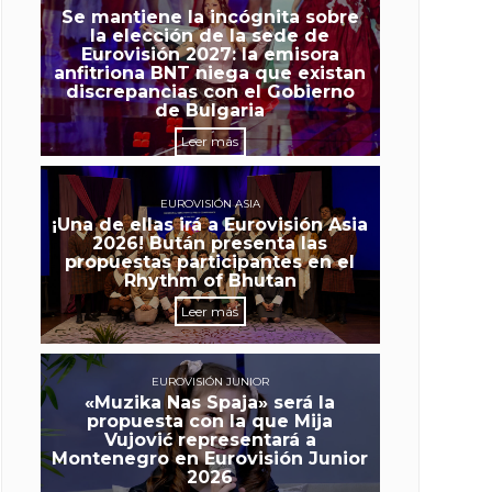
Se mantiene la incógnita sobre
la elección de la sede de
Eurovisión 2027: la emisora
anfitriona BNT niega que existan
discrepancias con el Gobierno
de Bulgaria
Leer más
EUROVISIÓN ASIA
¡Una de ellas irá a Eurovisión Asia
2026! Bután presenta las
propuestas participantes en el
Rhythm of Bhutan
Leer más
EUROVISIÓN JUNIOR
«Muzika Nas Spaja» será la
propuesta con la que Mija
Vujović representará a
Montenegro en Eurovisión Junior
2026