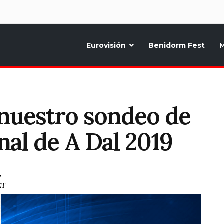
d
Eurovisión
Benidorm Fest
M
ternativo sobre la música y fiestas de toda Europa, Noticias diarias, op
 nuestro sondeo de
nal de A Dal 2019
T
ET