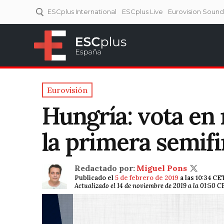
ESCplus International
ESCplus Live
Eurovision Soun
ESCplus España
Tu punto de referencia al
Eurovisión y NFs.
Eurovisión
Hungría: vota en
la primera semifi
Redactado por:
Miguel Pons
Publicado el
5 de febrero de 2019
a las 10:34 CE
Actualizado el 14 de noviembre de 2019 a la 01:50 C