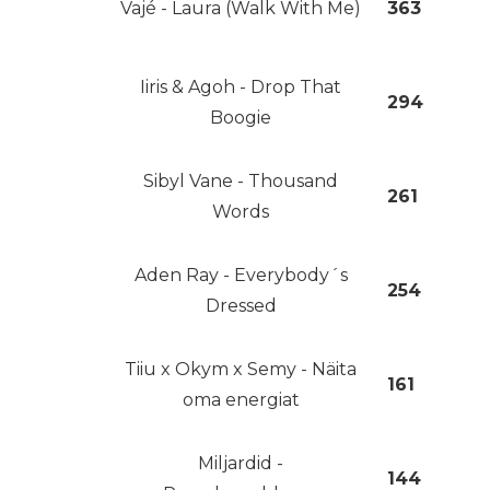
Vajé - Laura (Walk With Me)
363
Iiris & Agoh - Drop That
294
Boogie
Sibyl Vane - Thousand
261
Words
Aden Ray - Everybody´s
254
Dressed
Tiiu x Okym x Semy - Näita
161
oma energiat
Miljardid -
144