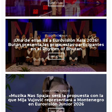
Leer más
EUROVISIÓN ASIA
¡Una de ellas irá a Eurovisión Asia 2026!
Bután presenta las propuestas participantes
en el Rhythm of Bhutan
Leer más
EUROVISIÓN JUNIOR
«Muzika Nas Spaja» será la propuesta con la
que Mija Vujović representará a Montenegro
en Eurovisión Junior 2026
Leer más