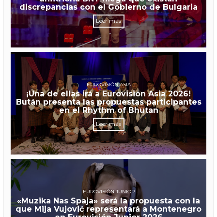
discrepancias con el Gobierno de Bulgaria
Leer más
EUROVISIÓN ASIA
¡Una de ellas irá a Eurovisión Asia 2026!
Bután presenta las propuestas participantes
en el Rhythm of Bhutan
Leer más
EUROVISIÓN JUNIOR
«Muzika Nas Spaja» será la propuesta con la
que Mija Vujović representará a Montenegro