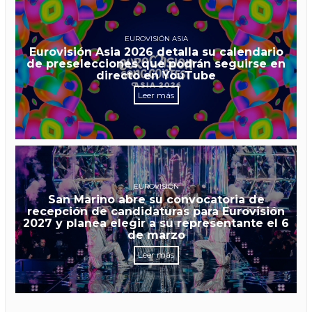
EUROVISIÓN ASIA
Eurovisión Asia 2026 detalla su calendario
de preselecciones que podrán seguirse en
directo en YouTube
Leer más
EUROVISIÓN
San Marino abre su convocatoria de
recepción de candidaturas para Eurovisión
2027 y planea elegir a su representante el 6
de marzo
Leer más