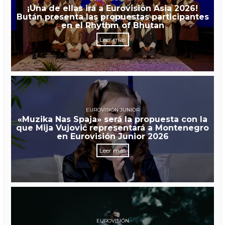
¡Una de ellas irá a Eurovisión Asia 2026!
Bután presenta las propuestas participantes
en el Rhythm of Bhutan
Leer más
EUROVISIÓN JUNIOR
«Muzika Nas Spaja» será la propuesta con la
que Mija Vujović representará a Montenegro
en Eurovisión Junior 2026
Leer más
EUROVISIÓN