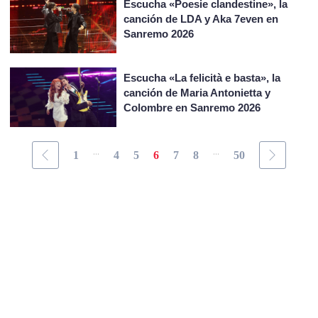
Escucha «Poesie clandestine», la
canción de LDA y Aka 7even en
Sanremo 2026
Escucha «La felicità e basta», la
canción de Maria Antonietta y
Colombre en Sanremo 2026
...
...
1
4
5
6
7
8
50