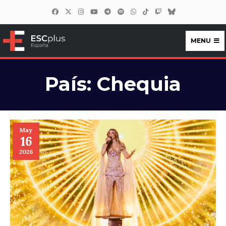
MENU
ESCplus España
País:
Chequia
May
16
2026