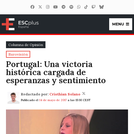
MENU
ESCplus España
Columna de Opinión
Eurovisión
Portugal: Una victoria
histórica cargada de
esperanzas y sentimiento
Redactado por:
Cristhian Solano
Publicado el
14 de mayo de 2017
a las 15:30 CEST