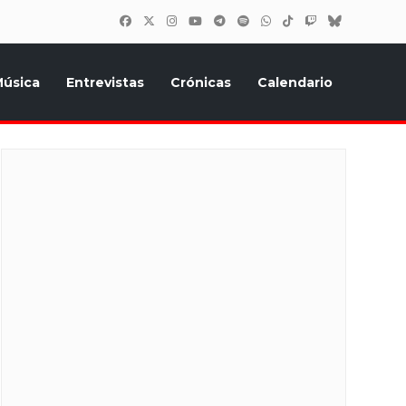
úsica
Entrevistas
Crónicas
Calendario
inión, Eurostars, y todo lo relacionado con el festival de