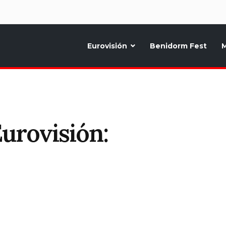
d
Eurovisión
Benidorm Fest
M
ternativo sobre la música y fiestas de toda Europa, Noticias diarias, op
urovisión: