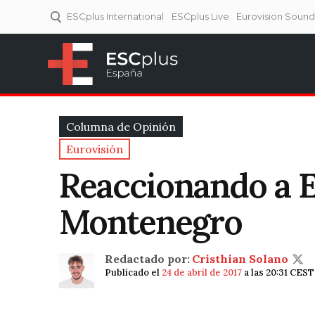
ESCplus International
ESCplus Live
Eurovision Soun
ESCplus España
Tu punto de referencia al
Eurovisión y NFs.
Columna de Opinión
Eurovisión
Reaccionando a E
Montenegro
Redactado por:
Cristhian Solano
Publicado el
24 de abril de 2017
a las 20:31 CEST