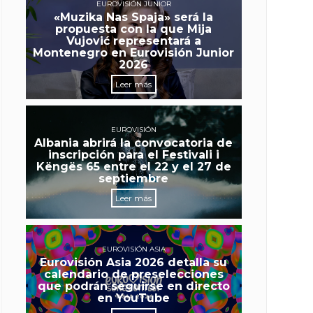
EUROVISIÓN JUNIOR
«Muzika Nas Spaja» será la
propuesta con la que Mija
Vujović representará a
Montenegro en Eurovisión Junior
2026
Leer más
EUROVISIÓN
Albania abrirá la convocatoria de
inscripción para el Festivali i
Këngës 65 entre el 22 y el 27 de
septiembre
Leer más
EUROVISIÓN ASIA
Eurovisión Asia 2026 detalla su
calendario de preselecciones
que podrán seguirse en directo
en YouTube