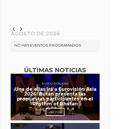
AGOSTO DE 2026
NO HAY EVENTOS PROGRAMADOS
ÚLTIMAS NOTICIAS
EUROVISIÓN ASIA
¡Una de ellas irá a Eurovisión Asia
2026! Bután presenta las
propuestas participantes en el
Rhythm of Bhutan
Leer más