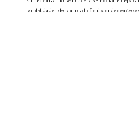
En definitiva, no sé lo que la semifinal le depar
posibilidades de pasar a la final simplemente c