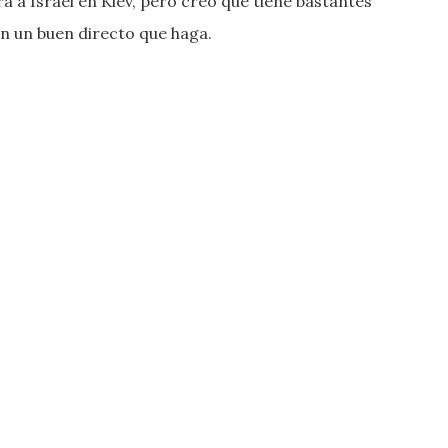
ará a Israel en Kiev, pero creo que tiene bastantes
on un buen directo que haga.