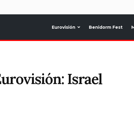
d
Eurovisión
Benidorm Fest
M
ternativo sobre la música y fiestas de toda Europa, Noticias diarias, op
rovisión: Israel