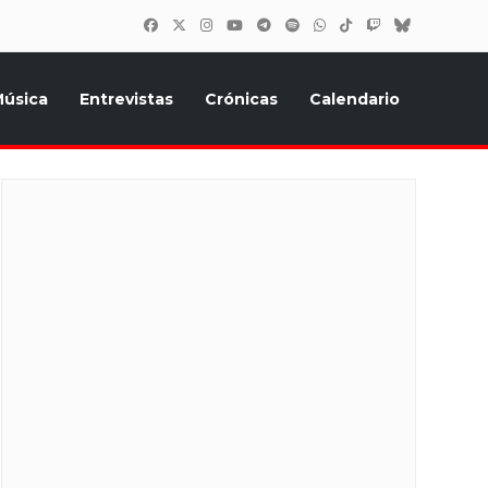
úsica
Entrevistas
Crónicas
Calendario
inión, Eurostars, y todo lo relacionado con el festival de