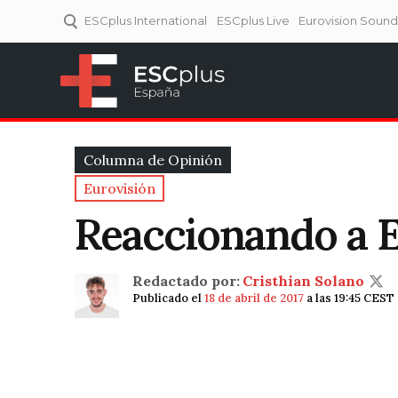
ESCplus International
ESCplus Live
Eurovision Soun
ESCplus España
Tu punto de referencia al
Eurovisión y NFs.
Columna de Opinión
Eurovisión
Reaccionando a Eu
Redactado por:
Cristhian Solano
Publicado el
18 de abril de 2017
a las 19:45 CEST