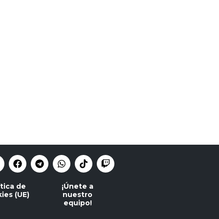
ítica de
¡Únete a
ies (UE)
nuestro
equipo!