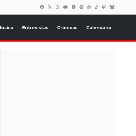
úsica
Entrevistas
Crónicas
Calendario
inión, Eurostars, y todo lo relacionado con el festival de