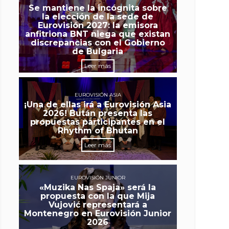
Se mantiene la incógnita sobre
la elección de la sede de
Eurovisión 2027: la emisora
anfitriona BNT niega que existan
discrepancias con el Gobierno
de Bulgaria
Leer más
EUROVISIÓN ASIA
¡Una de ellas irá a Eurovisión Asia
2026! Bután presenta las
propuestas participantes en el
Rhythm of Bhutan
Leer más
EUROVISIÓN JUNIOR
«Muzika Nas Spaja» será la
propuesta con la que Mija
Vujović representará a
Montenegro en Eurovisión Junior
2026