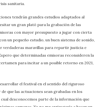
sis sanitaria.
aciones tendrán grandes estudios adaptados al
itar un gran plató para la grabación de las
emisoras con mayor presupuesto a jugar con cierta
 con un pequeño estudio, un buen sistema de sonido,
verdaderas maravillas para repartir justicia e
. Espero que determinadas emisoras reconsideren la
certamen para incitar a un posible retorno en 2021,
arrollar el festival en el sentido del riguroso
 de que las actuaciones sean grabadas en los
lo cual desconocemos parte de la información que
róximas semanas. Yo no me arriesgaría a hacer un