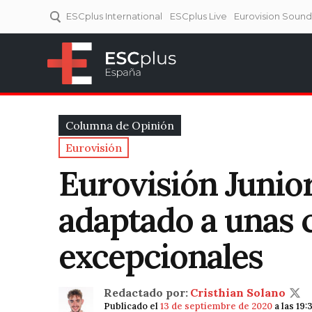
ESCplus International
ESCplus Live
Eurovision Soun
ESCplus España
Tu punto de referencia al
Eurovisión y NFs.
Columna de Opinión
Eurovisión
Eurovisión Junior
adaptado a unas 
excepcionales
Redactado por:
Cristhian Solano
Publicado el
13 de septiembre de 2020
a las 19