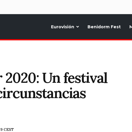
d
Eurovisión
Benidorm Fest
M
ternativo sobre la música y fiestas de toda Europa, Noticias diarias, op
 2020: Un festival
circunstancias
:39 CEST