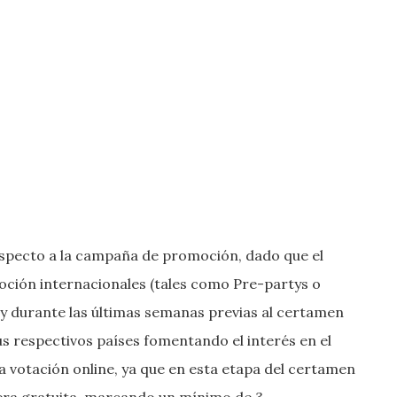
especto a la campaña de promoción, dado que el
moción internacionales (tales como Pre-partys o
 y durante las últimas semanas previas al certamen
s respectivos países fomentando el interés en el
 la votación online, ya que en esta etapa del certamen
era gratuita, marcando un mínimo de 3