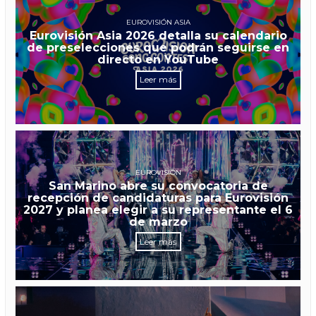
EUROVISIÓN ASIA
Eurovisión Asia 2026 detalla su calendario
de preselecciones que podrán seguirse en
directo en YouTube
Leer más
EUROVISIÓN
San Marino abre su convocatoria de
recepción de candidaturas para Eurovisión
2027 y planea elegir a su representante el 6
de marzo
Leer más