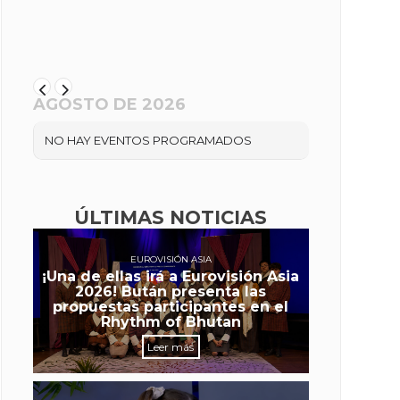
AGOSTO DE 2026
NO HAY EVENTOS PROGRAMADOS
ÚLTIMAS NOTICIAS
EUROVISIÓN ASIA
¡Una de ellas irá a Eurovisión Asia
2026! Bután presenta las
propuestas participantes en el
Rhythm of Bhutan
Leer más