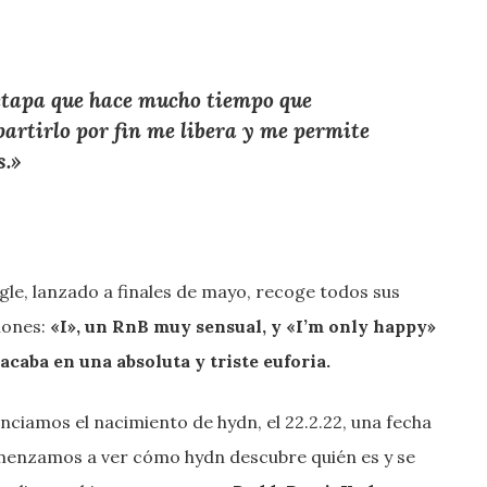
 etapa que hace mucho tiempo que
artirlo por fin me libera y me permite
s.»
le, lanzado a finales de mayo, recoge todos sus
iones:
«I», un RnB muy sensual, y «I’m only happy»
acaba en una absoluta y triste euforia.
enciamos el nacimiento de hydn, el 22.2.22, una fecha
comenzamos a ver cómo hydn descubre quién es y se