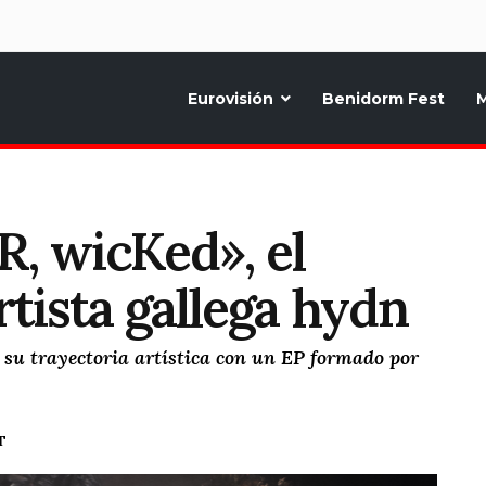
d
Eurovisión
Benidorm Fest
M
ternativo sobre la música y fiestas de toda Europa, Noticias diarias, op
R, wicKed», el
rtista gallega hydn
 su trayectoria artística con un EP formado por
T