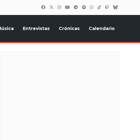
úsica
Entrevistas
Crónicas
Calendario
inión, Eurostars, y todo lo relacionado con el festival de