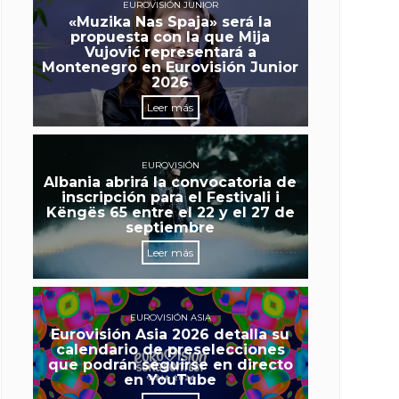
EUROVISIÓN JUNIOR
«Muzika Nas Spaja» será la
propuesta con la que Mija
Vujović representará a
Montenegro en Eurovisión Junior
2026
Leer más
EUROVISIÓN
Albania abrirá la convocatoria de
inscripción para el Festivali i
Këngës 65 entre el 22 y el 27 de
septiembre
Leer más
EUROVISIÓN ASIA
Eurovisión Asia 2026 detalla su
calendario de preselecciones
que podrán seguirse en directo
en YouTube