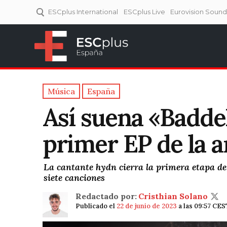
ESCplus International
ESCplus Live
Eurovision Soun
ESCplus España
Tu punto de referencia al
Eurovisión y NFs.
Música
España
Así suena «Badde
primer EP de la a
La cantante hydn cierra la primera etapa de
siete canciones
Redactado por:
Cristhian Solano
Publicado el
22 de junio de 2023
a las 09:57 CES