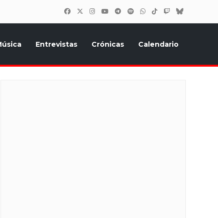
úsica
Entrevistas
Crónicas
Calendario
inión, Eurostars, y todo lo relacionado con el festival de