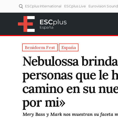
ESCplus International
ESCplus Live
Eurovision Soun
ESCplus España
Tu punto de referencia al
Eurovisión y NFs.
Benidorm Fest
España
Nebulossa brinda 
personas que le 
camino en su nuev
por mi»
Mery Bass y Mark nos muestran su faceta má