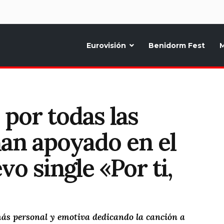
d
Eurovisión
Benidorm Fest
M
ternativo sobre la música y fiestas de toda Europa, Noticias diarias, op
por todas las
han apoyado en el
o single «Por ti,
s personal y emotiva dedicando la canción a