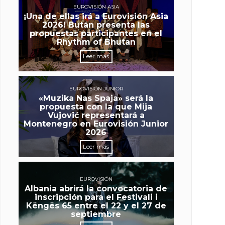
EUROVISIÓN ASIA
¡Una de ellas irá a Eurovisión Asia
2026! Bután presenta las
propuestas participantes en el
Rhythm of Bhutan
Leer más
EUROVISIÓN JUNIOR
«Muzika Nas Spaja» será la
propuesta con la que Mija
Vujović representará a
Montenegro en Eurovisión Junior
2026
Leer más
EUROVISIÓN
Albania abrirá la convocatoria de
inscripción para el Festivali i
Këngës 65 entre el 22 y el 27 de
septiembre