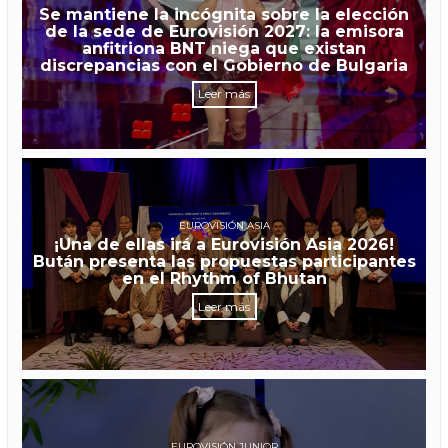
Se mantiene la incógnita sobre la elección
de la sede de Eurovisión 2027: la emisora
anfitriona BNT niega que existan
discrepancias con el Gobierno de Bulgaria
Leer más
EUROVISIÓN ASIA
¡Una de ellas irá a Eurovisión Asia 2026!
Bután presenta las propuestas participantes
en el Rhythm of Bhutan
Leer más
EUROVISIÓN JUNIOR