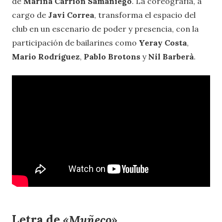
de
Marina Carrión Samaniego
. La coreografía, a
cargo de
Javi Correa
, transforma el espacio del
club en un escenario de poder y presencia, con la
participación de bailarines como
Yeray Costa
,
Mario Rodríguez
,
Pablo Brotons
y
Nil Barberà
.
Letra de
«Muñeco»