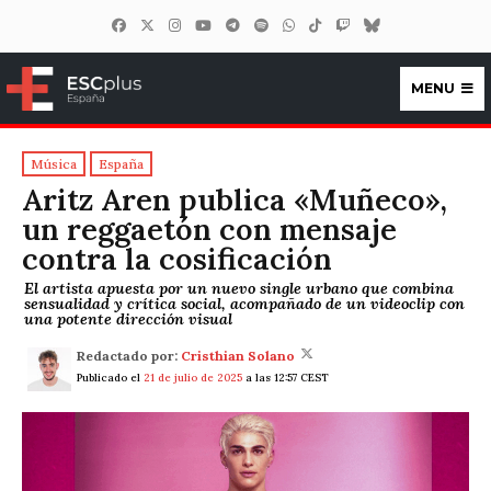
MENU
ESCplus España
Música
España
Aritz Aren publica «Muñeco»,
un reggaetón con mensaje
contra la cosificación
El artista apuesta por un nuevo single urbano que combina
sensualidad y crítica social, acompañado de un videoclip con
una potente dirección visual
Redactado por:
Cristhian Solano
Publicado el
21 de julio de 2025
a las 12:57 CEST