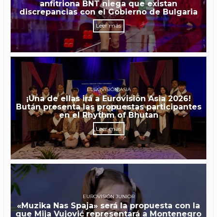
anfitriona BNT niega que existan
discrepancias con el Gobierno de Bulgaria
Leer más
EUROVISIÓN ASIA
¡Una de ellas irá a Eurovisión Asia 2026!
Bután presenta las propuestas participantes
en el Rhythm of Bhutan
Leer más
EUROVISIÓN JUNIOR
«Muzika Nas Spaja» será la propuesta con la
que Mija Vujović representará a Montenegro