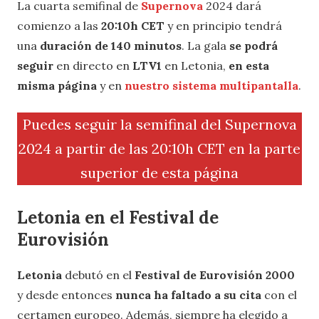
La cuarta semifinal de
Supernova
2024 dará
comienzo a las
20:10h CET
y en principio tendrá
una
duración de 140 minutos
. La gala
se podrá
seguir
en directo en
LTV1
en Letonia,
en esta
misma página
y en
nuestro sistema multipantalla
.
Puedes seguir la semifinal del Supernova
2024 a partir de las 20:10h CET en la parte
superior de esta página
Letonia en el Festival de
Eurovisión
Letonia
debutó en el
Festival de Eurovisión 2000
y desde entonces
nunca ha faltado a su cita
con el
certamen europeo. Además, siempre ha elegido a