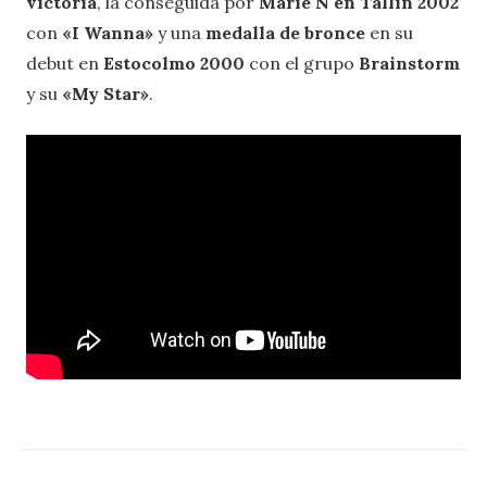
victoria
, la conseguida por
Marie N en Tallin 2002
con
«I Wanna»
y una
medalla de bronce
en su
debut en
Estocolmo 2000
con el grupo
Brainstorm
y su
«My Star»
.