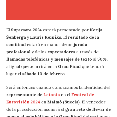
El
Supernova 2024
estará presentado por
Ketija
Šēnberga
y
Lauris Reiniks
. El
resultado de la
semifinal
estará en manos de un
jurado
profesional
y de los
espectadores
a través de
llamadas telefónicas y mensajes de texto
al
50%,
al igual que ocurrirá en la
Gran Final
que tendrá
lugar el
sábado 10 de febrero
.
Será entonces cuando conozcamos la identidad del
representante de
Letonia
en el
Festival de
Eurovisión 2024
en
Malmö (Suecia)
. El vencedor
de la preselección asumirá el
gran reto de llevar de
nuevo al país báltico a la Gran Final
del certamen