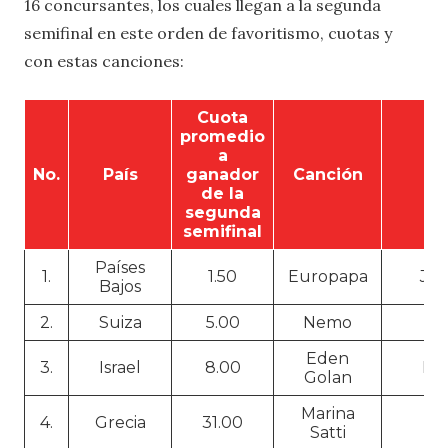
16 concursantes, los cuales llegan a la segunda
semifinal en este orden de favoritismo, cuotas y
con estas canciones:
Cuota
promedio
a
No.
País
ganador
Canción
A
de la
segunda
semifinal
Países
1.
1.50
Europapa
Joo
Bajos
2.
Suiza
5.00
Nemo
Th
Eden
3.
Israel
8.00
Hu
Golan
Marina
4.
Grecia
31.00
Satti