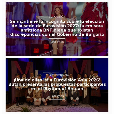
EUROVISIÓN
Se mantiene la incógnita sobre la elección
de la sede de Eurovisión 2027: la emisora
anfitriona BNT niega que existan
discrepancias con el Gobierno de Bulgaria
Leer más
EUROVISIÓN ASIA
¡Una de ellas irá a Eurovisión Asia 2026!
Bután presenta las propuestas participantes
en el Rhythm of Bhutan
Leer más