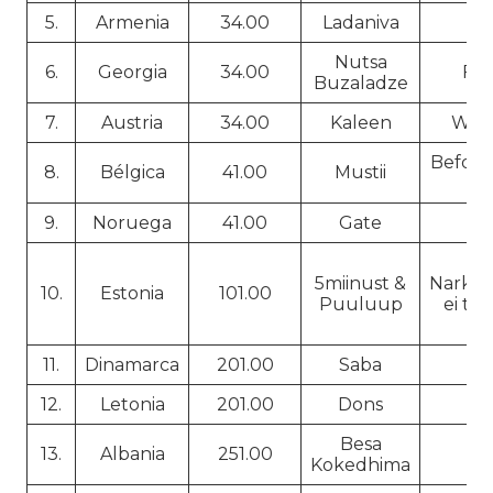
5.
Armenia
34.00
Ladaniva
Nutsa
6.
Georgia
34.00
Fir
Buzaladze
7.
Austria
34.00
Kaleen
We W
Before 
8.
Bélgica
41.00
Mustii
9.
Noruega
41.00
Gate
Ul
(N
5miinust &
Narkoo
10.
Estonia
101.00
Puuluup
ei tea
m
11.
Dinamarca
201.00
Saba
12.
Letonia
201.00
Dons
H
Besa
13.
Albania
251.00
Kokedhima