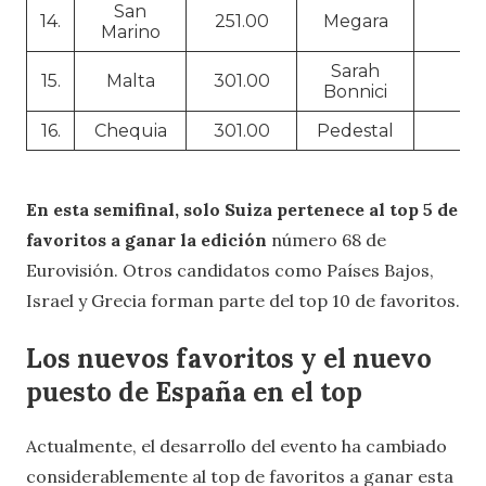
San
14.
251.00
Megara
Marino
Sarah
15.
Malta
301.00
Bonnici
16.
Chequia
301.00
Pedestal
Pe
En esta semifinal, solo Suiza pertenece al top 5 de
favoritos a ganar la edición
número 68 de
Eurovisión. Otros candidatos como Países Bajos,
Israel y Grecia forman parte del top 10 de favoritos.
Los nuevos favoritos y el nuevo
puesto de España en el top
Actualmente, el desarrollo del evento ha cambiado
considerablemente al top de favoritos a ganar esta