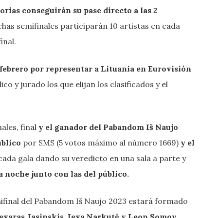
orias conseguirán su pase directo a las 2
has semifinales participarán 10 artistas en cada
inal.
 febrero
por representar a Lituania en Eurovisión
o y jurado los que elijan los clasificados y el
ales, final
y el ganador del Pabandom Iš Naujo
úblico
por SMS (5 votos máximo al número 1669)
y el
 cada gala dando su veredicto en una sala a parte y
a noche junto con las del público.
ifinal del Pabandom Iš Naujo 2023 estará formado
ievaras Jasinskis, Ieva Narkutė y Leon Somov.