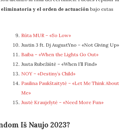
 eliminatoria y el orden de actuación
bajo estas
Rūta MUR – «So Low»
Justin 3 ft. Dj AugustYno – «Not Giving Up»
Baiba – «When the Lights Go Out»
Justa Rubežiūtė – «When I’ll Find»
NOY – «Destiny’s Child»
Paulina Paukštaitytė – «Let Me Think About
Me»
Justė Kraujelytė – «Need More Fun»
ndom Iš Naujo 2023?