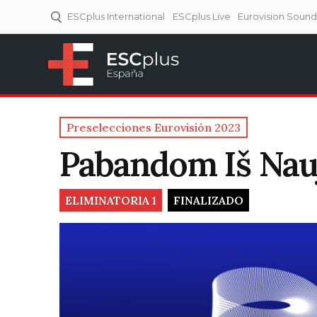
ESCplus International
ESCplus Live
Eurovision Soun
ESCplus España
Tu punto de referencia al
Eurovisión y NFs.
Preselecciones Eurovisión 2023
Pabandom Iš Nau
ELIMINATORIA 1
FINALIZADO