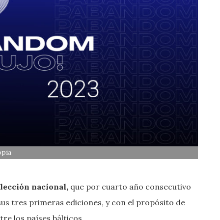
opia
elección nacional,
que por cuarto año consecutivo
sus tres primeras ediciones, y con el propósito de
re los países bálticos.