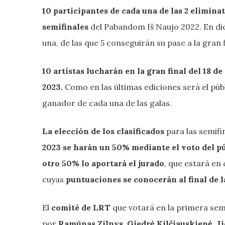
10 participantes de cada una de las 2 eliminat
semifinales
del Pabandom Iš Naujo 2022. En dic
una, de las que 5 conseguirán su pase a la gran f
10 artistas lucharán en la gran final del 18 de
2023.
Como en las últimas ediciones será el públic
ganador de cada una de las galas.
La elección de los clasificados
para las semifin
2023 se harán un 50% mediante el voto del p
otro 50% lo aportará el jurado
, que estará en
cuyas
puntuaciones se conocerán al final de l
El
comité de LRT
que votará en la primera sem
por
Ramūnas Zilnys, Giedrė Kilčiauskienė, J