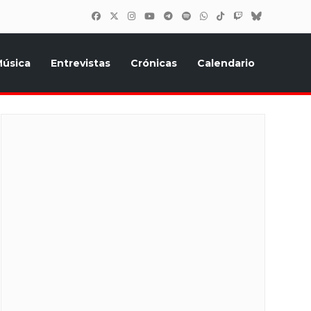
úsica
Entrevistas
Crónicas
Calendario
inión, Eurostars, y todo lo relacionado con el festival de