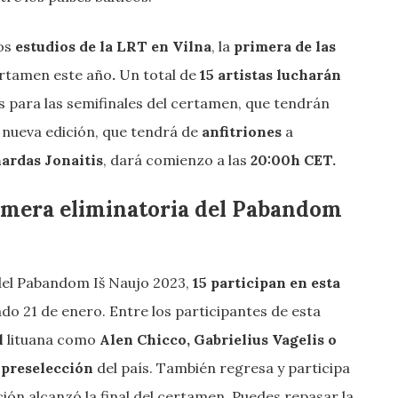
los
estudios de la LRT en Vilna
, la
primera de las
ertamen este año
.
Un total de
15 artistas lucharán
s para las semifinales del certamen, que tendrán
ta nueva edición, que tendrá de
anfitriones
a
ardas Jonaitis
, dará comienzo a las
20:00h CET.
rimera eliminatoria del Pabandom
 del Pabandom Iš Naujo 2023,
15 participan en esta
do 21 de enero. Entre los participantes de esta
l
lituana como
Alen Chicco, Gabrielius Vagelis o
a preselección
del país. También regresa y participa
ión alcanzó la final del certamen. Puedes repasar la