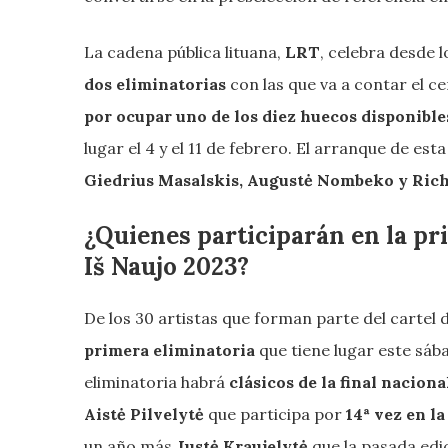
La cadena pública lituana,
LRT
, celebra desde 
dos eliminatorias
con las que va a contar el c
por ocupar uno de los diez huecos disponible
lugar el 4 y el 11 de febrero. El arranque de es
Giedrius Masalskis,
Augustė Nombeko
y Rich
¿Quienes participarán en la p
Iš Naujo 2023?
De los 30 artistas que forman parte del cartel
primera eliminatoria
que tiene lugar este sába
eliminatoria habrá
clásicos de la final naciona
Aistė Pilvelytė
que participa por
14ª vez en l
un año más
Justė Kraujelytė
que la pasada edic