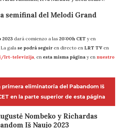
a semifinal del Melodi Grand
o 2023
dará comienzo a las
20:00h CET
y en
. La gala
se podrá seguir
en directo en
LRT TV
en
/lrt-televizija
, en
esta misma página
y en
nuestro
la primera eliminatoria del Pabandom Iš
CET en la parte superior de esta página
ugustė Nombeko
y Richardas
bandom Iš Naujo 2023