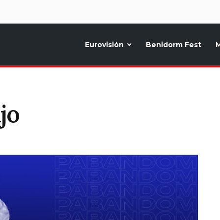
d
Eurovisión
Benidorm Fest
M
ternativo sobre la música y fiestas de toda Europa, Noticias diarias, op
jo