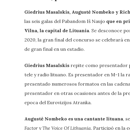
Giedrius Masalskis,
Augustė Nombeko
y Rich
las seis galas del Pabandom Iš Naujo
que en pri
Vilna, la capital de Lituania
. Se desconoce por
2020, la gran final del concurso se celebrará e
de gran final en un estadio.
Giedrius Masalskis
repite como presentador p
tele y radio lituano. Es presentador en M-1 la 
presentado numerosos formatos en las cadenas 
presentador en otras ocasiones antes de la pre
epoca del Eurovizijos Atranka.
Augustė Nombeko es una cantante lituana
, s
Factor
y
The Voice Of Lithuania
. Participó en la