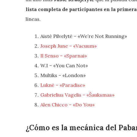
lista completa de participantes en la primera
líneas.
Aistė Pilvelytė – «We’re Not Running»
Joseph June – «Vacuum»
Il Senso – «Sparnai»
W.I – «You Can Not»
Multiks – «London»
Luknė – «Paradise»
Gabrielius Vagelis – «Šauksmas»
Alen Chicco – «Do You»
¿Cómo es la mecánica del Paba