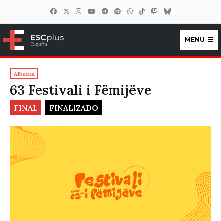
MENU
ESCplus España
Albania
63 Festivali i Fëmijëve
FINAL
FINALIZADO