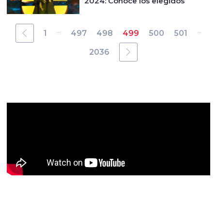
2024: Conoce los elegidos
...
...
1
497
498
499
500
501
2036