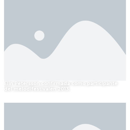
Elin Petersson confirmada como participante
del melodifestivalen 2013.