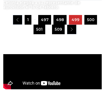
Letonia elegirá a su representante de
eurovisión el 16 de febrero.
...
1
497
498
499
500
...
501
509