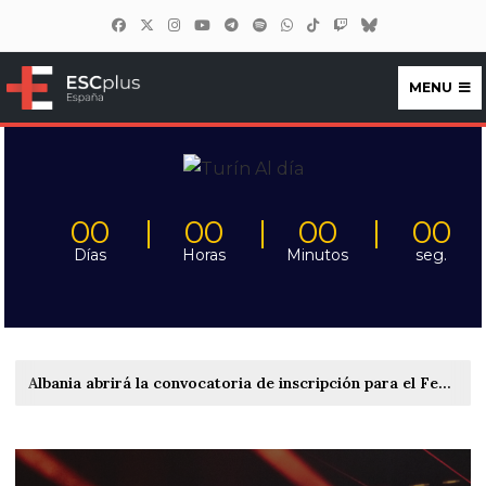
MENU
ESCplus España
00
00
00
00
Días
Horas
Minutos
seg.
Albania abrirá la convocatoria de inscripción para el Festivali i Këngës 65 entre el 22 y el 27 de septiembre